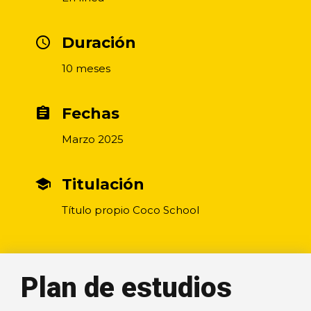
Duración
access_time
10 meses
Fechas
assignment
Marzo 2025
Titulación
school
Título propio Coco School
Plan de estudios