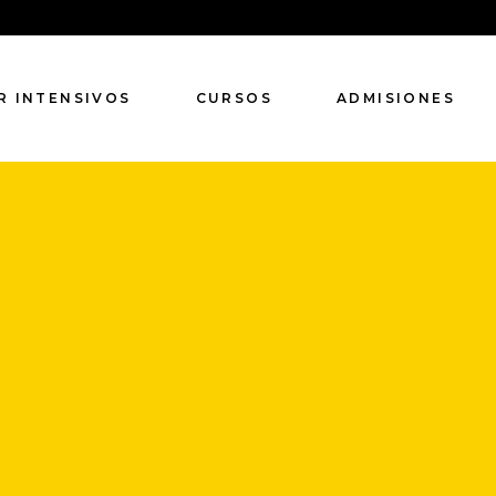
Especializaciones
Cursos de
R INTENSIVOS
CURSOS
ADMISIONES
Verano
Especializaciones
Cursos de
Verano