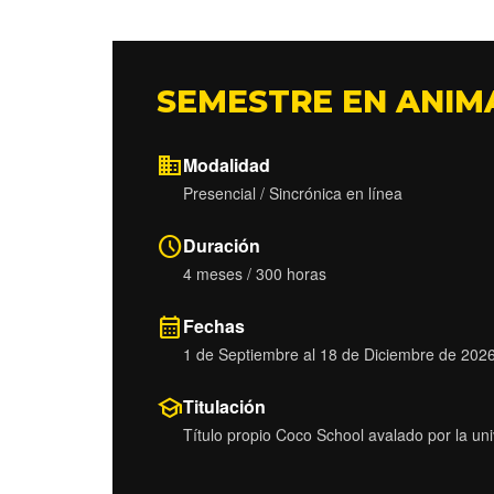
SEMESTRE EN ANIM
domain
Modalidad
Presencial / Sincrónica en línea
schedule
Duración
4 meses / 300 horas
calendar_month
Fechas
1 de Septiembre al 18 de Diciembre de 202
school
Titulación
Título propio Coco School avalado por la univ