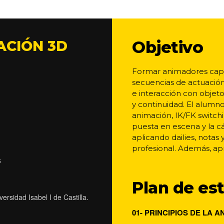
ACIÓN 3D
Objetivo
Formar animadores capace
secuencias de actuación
e interacción con objet
y continuidad. El alumn
animación, IK/FK switchin
puesta en escena y la c
aplicando dailies, notas
profesional. Además, apr
6
Plan de es
ersidad Isabel I de Castilla.
01- PRINCIPIOS DE LA 