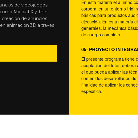
En esta materia el alumno c
nuncios de videojuegos
corporal en un entorno tridi
como MiopiaFX y The
básicas para productos audiov
a creación de anuncios
ejecución. En esta materia 
 en animación 3D a través
generales, la mecánica básic
de cuerpo completo.
05- PROYECTO INTEGR
El presente programa tiene 
aceptación del tutor, deberá
el que pueda aplicar las téc
contenidos desarrollados dur
finalidad de aplicar los con
específica.