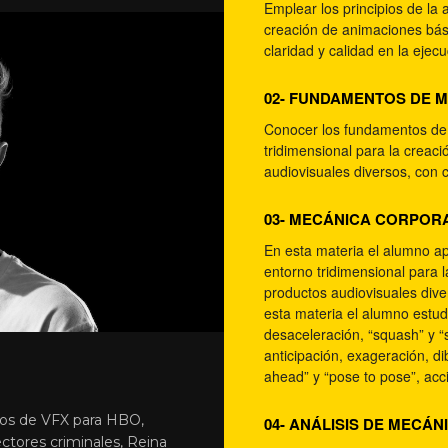
Emplear los principios de la
creación de animaciones bás
claridad y calidad en la ejecu
02- FUNDAMENTOS DE 
Conocer los fundamentos de 
tridimensional para la creac
audiovisuales diversos, con c
03- MECÁNICA CORPORA
En esta materia el alumno ap
entorno tridimensional para 
productos audiovisuales diver
esta materia el alumno estud
desaceleración, “squash” y “s
anticipación, exageración, di
ahead” y “pose to pose”, acc
tos de VFX para HBO,
04- ANÁLISIS DE MECÁ
ectores criminales, Reina