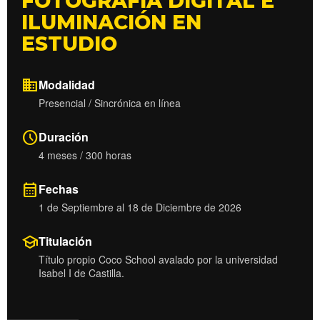
FOTOGRAFÍA DIGITAL E
ILUMINACIÓN EN
ESTUDIO
domain
Modalidad
Presencial / Sincrónica en línea
schedule
Duración
4 meses / 300 horas
calendar_month
Fechas
1 de Septiembre al 18 de Diciembre de 2026
school
Titulación
Título propio Coco School avalado por la universidad
Isabel I de Castilla.